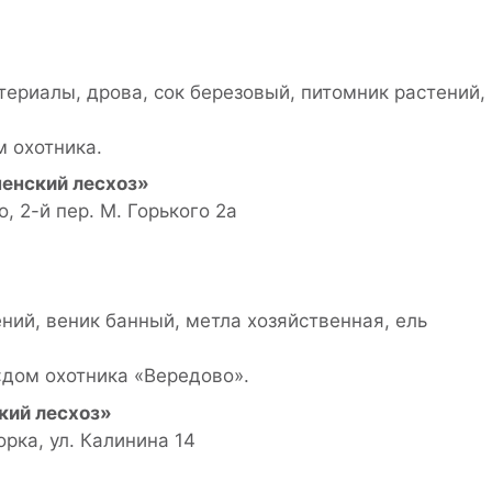
териалы, дрова, сок березовый, питомник растений,
м охотника.
енский лесхоз»
, 2-й пер. М. Горького 2а
ний, веник банный, метла хозяйственная, ель
«дом охотника «Вередово».
кий лесхоз»
орка, ул. Калинина 14